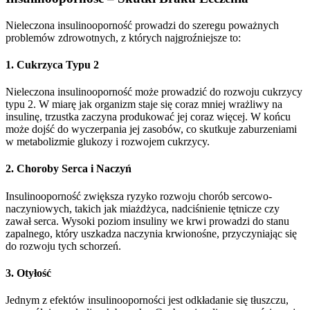
Nieleczona insulinooporność prowadzi do szeregu poważnych
problemów zdrowotnych, z których najgroźniejsze to:
1. Cukrzyca Typu 2
Nieleczona insulinooporność może prowadzić do rozwoju cukrzycy
typu 2. W miarę jak organizm staje się coraz mniej wrażliwy na
insulinę, trzustka zaczyna produkować jej coraz więcej. W końcu
może dojść do wyczerpania jej zasobów, co skutkuje zaburzeniami
w metabolizmie glukozy i rozwojem cukrzycy.
2. Choroby Serca i Naczyń
Insulinooporność zwiększa ryzyko rozwoju chorób sercowo-
naczyniowych, takich jak miażdżyca, nadciśnienie tętnicze czy
zawał serca. Wysoki poziom insuliny we krwi prowadzi do stanu
zapalnego, który uszkadza naczynia krwionośne, przyczyniając się
do rozwoju tych schorzeń.
3. Otyłość
Jednym z efektów insulinooporności jest odkładanie się tłuszczu,