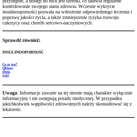
przystępne, a dostęp do nich jest szeroki, co ułatwia regularne
kontrolowanie swojego stanu zdrowia. Wczesne wykrycie
insulinooporności pozwala na wdrożenie odpowiedniego leczenia i
poprawę jakości życia, a także zmniejszenie ryzyka rozwoju
cukrzycy oraz chorób sercowo-naczyniowych.
Sprawdź również:
INSULINOOPORNOŚĆ
Co to jest?
Objawy
Dieta
Leki
Uwaga
: Informacje zawarte na tej stronie mają charakter wyłącznie
informacyjny i nie zastępują porady medycznej. W przypadku
jakichkolwiek wątpliwości zdrowotnych należy skonsultować się z
lekarzem.