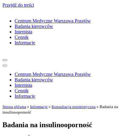
Przejdź do treści
Centrum Medyczne Warszawa Porajów
Badania kierowców
Internista
Cennik
Informacje
Menu
nawigacji
Menu
nawigacji
Centrum Medyczne Warszawa Porajów
Badania kierowców
Internista
Cennik
Informacje
Strona główna
»
Informacje
»
Konsultacja internistyczna
»
Badania na
insulinooporność
Badania na insulinooporność