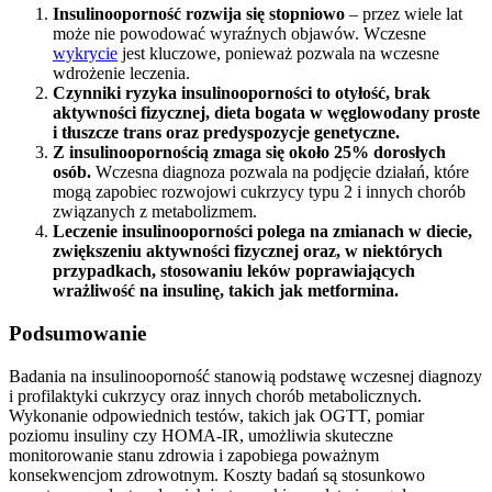
Insulinooporność rozwija się stopniowo
– przez wiele lat
może nie powodować wyraźnych objawów. Wczesne
wykrycie
jest kluczowe, ponieważ pozwala na wczesne
wdrożenie leczenia.
Czynniki ryzyka insulinooporności to otyłość, brak
aktywności fizycznej, dieta bogata w węglowodany proste
i tłuszcze trans oraz predyspozycje genetyczne.
Z insulinoopornością zmaga się około 25% dorosłych
osób.
Wczesna diagnoza pozwala na podjęcie działań, które
mogą zapobiec rozwojowi cukrzycy typu 2 i innych chorób
związanych z metabolizmem.
Leczenie insulinooporności polega na zmianach w diecie,
zwiększeniu aktywności fizycznej oraz, w niektórych
przypadkach, stosowaniu leków poprawiających
wrażliwość na insulinę, takich jak metformina.
Podsumowanie
Badania na insulinooporność stanowią podstawę wczesnej diagnozy
i profilaktyki cukrzycy oraz innych chorób metabolicznych.
Wykonanie odpowiednich testów, takich jak OGTT, pomiar
poziomu insuliny czy HOMA-IR, umożliwia skuteczne
monitorowanie stanu zdrowia i zapobiega poważnym
konsekwencjom zdrowotnym. Koszty badań są stosunkowo