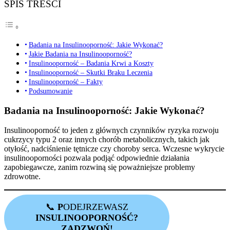
SPIS TREŚCI
Badania na Insulinooporność: Jakie Wykonać?
Jakie Badania na Insulinooporność?
Insulinooporność – Badania Krwi a Koszty
Insulinooporność – Skutki Braku Leczenia
Insulinooporność – Fakty
Podsumowanie
Badania na Insulinooporność: Jakie Wykonać?
Insulinooporność to jeden z głównych czynników ryzyka rozwoju
cukrzycy typu 2 oraz innych chorób metabolicznych, takich jak
otyłość, nadciśnienie tętnicze czy choroby serca. Wczesne wykrycie
insulinooporności pozwala podjąć odpowiednie działania
zapobiegawcze, zanim rozwiną się poważniejsze problemy
zdrowotne.
📞
P
ODEJRZEWASZ
INSULINOOPORNOŚĆ?
ZADZWOŃ!