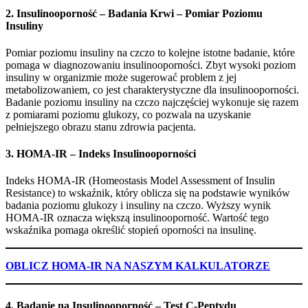
2. Insulinooporność – Badania Krwi – Pomiar Poziomu
Insuliny
Pomiar poziomu insuliny na czczo to kolejne istotne badanie, które
pomaga w diagnozowaniu insulinooporności. Zbyt wysoki poziom
insuliny w organizmie może sugerować problem z jej
metabolizowaniem, co jest charakterystyczne dla insulinooporności.
Badanie poziomu insuliny na czczo najczęściej wykonuje się razem
z pomiarami poziomu glukozy, co pozwala na uzyskanie
pełniejszego obrazu stanu zdrowia pacjenta.
3. HOMA-IR – Indeks Insulinooporności
Indeks HOMA-IR (Homeostasis Model Assessment of Insulin
Resistance) to wskaźnik, który oblicza się na podstawie wyników
badania poziomu glukozy i insuliny na czczo. Wyższy wynik
HOMA-IR oznacza większą insulinooporność. Wartość tego
wskaźnika pomaga określić stopień oporności na insulinę.
OBLICZ HOMA-IR NA NASZYM KALKULATORZE
4. Badanie na Insulinooporność – Test C-Peptydu