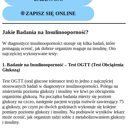
🌐
ZAPISZ SIĘ ONLINE
Jakie Badania na Insulinooporność?
W diagnostyce insulinooporności stosuje się kilka badań, które
pomagają ocenić, jak dobrze organizm reaguje na insulinę. Oto
najczęściej wykonywane testy:
1. Badanie na Insulinooporność – Test OGTT (Test Obciążenia
Glukozą)
Test OGTT (oral glucose tolerance test) to jedno z najczęściej
stosowanych badań w diagnostyce insulinooporności. Polega na
zmierzeniu poziomu glukozy i insuliny we krwi po obciążeniu
organizmu glukozą. Na początku badania mierzy się poziom
glukozy na czczo, następnie pacjent wypija roztwór zawierający 75
g glukozy, po czym po dwóch godzinach wykonuje się kolejne
pomiary poziomu glukozy i insuliny. Na podstawie wyników lekarz
może ocenić, jak organizm radzi sobie z metabolizowaniem glukozy
i insuliny.