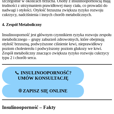
szczególnie w okolicach brzucha. Osoby z insulinoopornością mają
trudności z utrzymaniem prawidłowej masy ciała, co prowadzi do
nadwagi i otyłości. Otyłość brzuszna zwiększa ryzyko rozwoju
cukrzycy, nadciśnienia i innych chorób metabolicznych.
4. Zespół Metaboliczny
Insulinooporność jest głównym czynnikiem ryzyka rozwoju zespołu
metabolicznego – grupy zaburzeń zdrowotnych, które obejmują
otyłość brzuszną, podwyższone ciśnienie krwi, nieprawidłowy
poziom cholesterolu i podwyższony poziom glukozy we krwi.
Zespół metaboliczny znacząco zwiększa ryzyko rozwoju cukrzycy
typu 2 i chorób serca.
📞
INSULINOOPORNOŚĆ?
UMÓW KONSULTACJĘ
🌐
ZAPISZ SIĘ ONLINE
Insulinooporność – Fakty